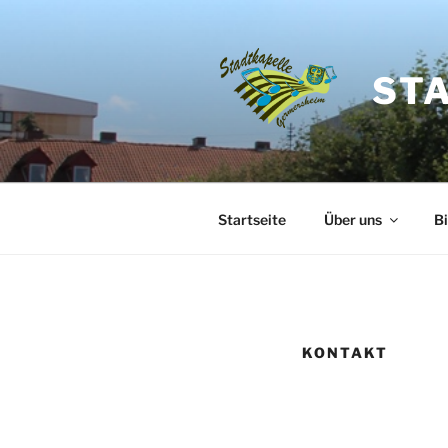
Zum
Inhalt
springen
ST
Startseite
Über uns
Bi
KONTAKT