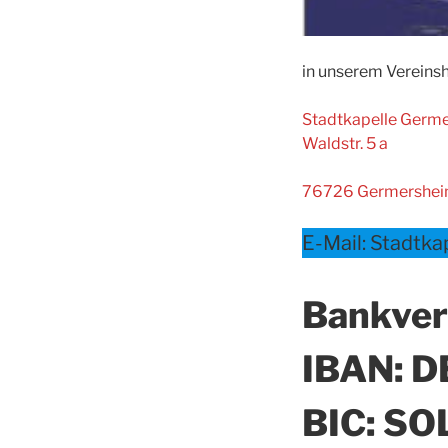
in unserem Vereinsh
Stadtkapelle Germe
Waldstr. 5 a
76726 Germershe
E-Mail: Stadtk
Bankver
IBAN: D
BIC: S