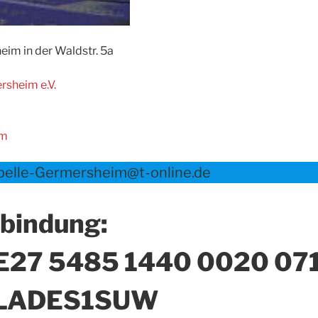
eim in der Waldstr. 5a
rsheim e.V.
im
apelle-Germersheim@t-online.de
bindung:
E27 5485 1440 0020 071
OLADES1SUW