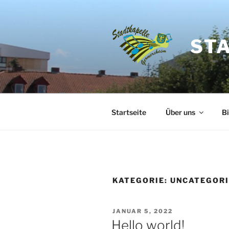
Zum
Inhalt
springen
ST
Startseite
Über uns
Bi
KATEGORIE:
UNCATEGOR
VERÖFFENTLICHT
JANUAR 5, 2022
AM
Hello world!