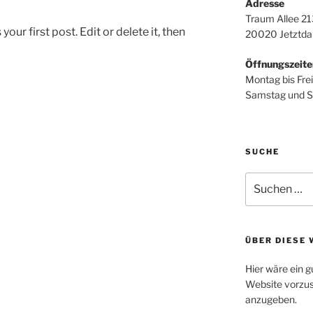
Adresse
Traum Allee 21
ur first post. Edit or delete it, then
20020 Jetztda
Öffnungszeite
Montag bis Fre
Samstag und S
SUCHE
Suche
nach:
ÜBER DIESE 
Hier wäre ein g
Website vorzus
anzugeben.